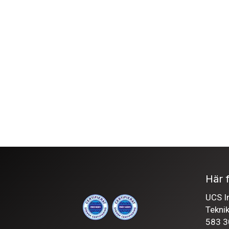
Här f
UCS In
Tekni
583 3