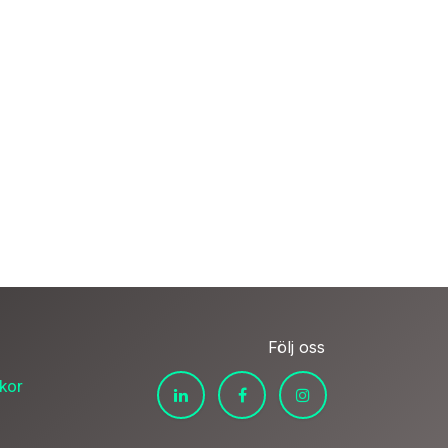
Följ oss
lkor