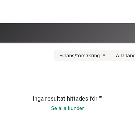
ntakta oss
www.ucsind.se
Begär retur
Finans/försäkring
Alla län
Inga resultat hittades för "
"
Se alla kunder