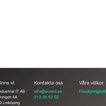
inns vi
Kontakta oss
Våra villkor
dustrial IT AB
info@ucsind.se
Försäljningsvil
kringen 4A
013-36 92 02
0 Linköping