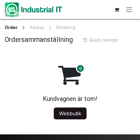
Hoppa till innehåll
Order
Adress
Betalning
Ordersammanställning
Quick reorder
Kundvagnen är tom!
Webbutik