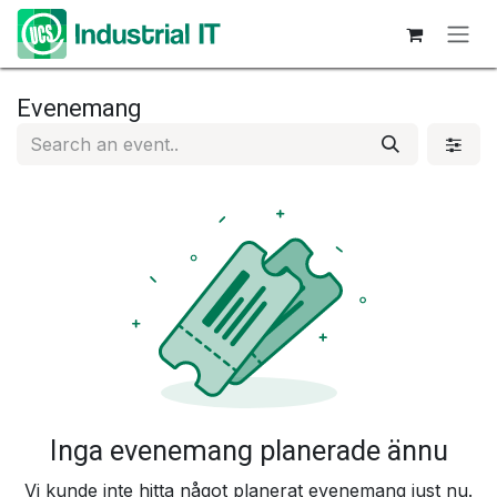
Hoppa till innehåll
Evenemang
Inga evenemang planerade ännu
Vi kunde inte hitta något planerat evenemang just nu.