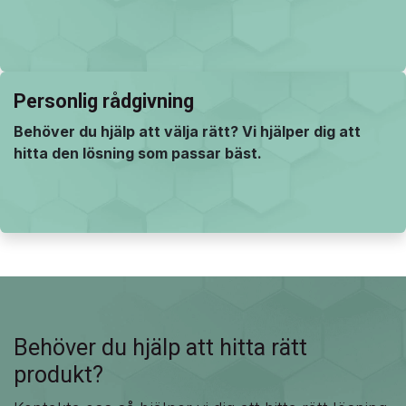
Teknisk dokumentation
Datablad, specifikationer och dokumentation finns
tillgängliga för att underlätta ditt val.