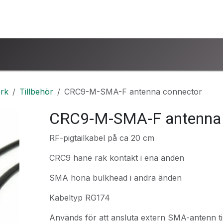
ntakta oss
www.ucsind.se
Begär retur
rk
Tillbehör
CRC9-M-SMA-F antenna connector
CRC9-M-SMA-F antenna 
RF-pigtailkabel på ca 20 cm
CRC9 hane rak kontakt i ena änden
SMA hona bulkhead i andra änden
Kabeltyp RG174
Används för att ansluta extern SMA-antenn ti