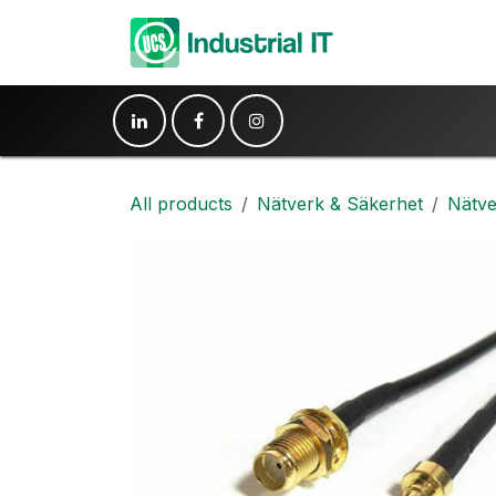
Hoppa till innehåll
Produkter
Ko
All products
Nätverk & Säkerhet
Nätve