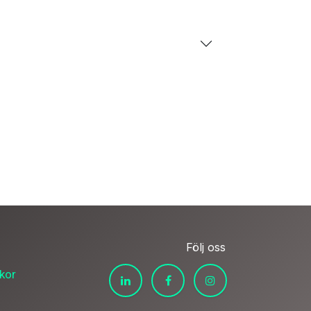
Följ oss
lkor