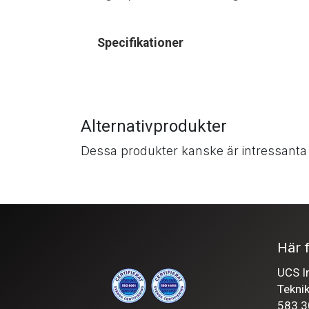
Specifikationer
Alternativprodukter
Dessa produkter kanske är intressanta
Här f
UCS In
Tekni
583 3