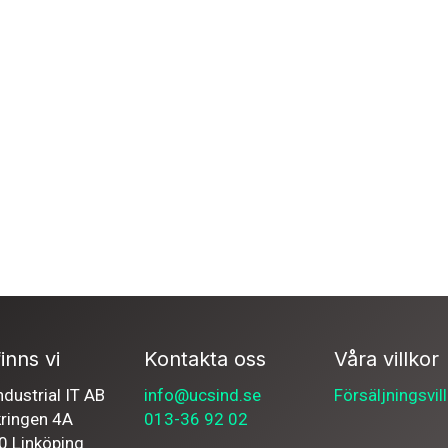
inns vi
Kontakta oss
Våra villkor
dustrial IT AB
info@ucsind.se
Försäljningsvil
kringen 4A
013-36 92 02
0 Linköping