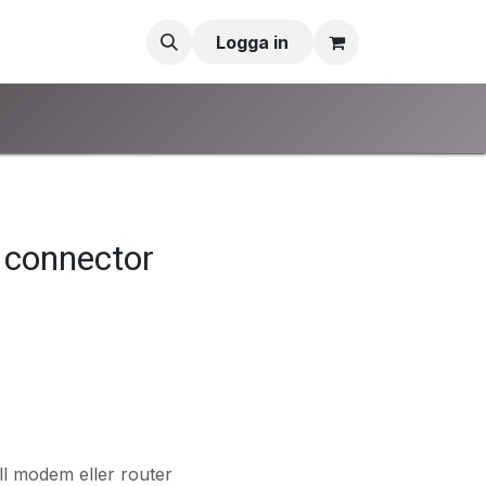
Logga in
connector
ll modem eller router