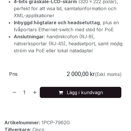
4-bits gråskale-LCD-skärm
(320 × 222 pixlar),
perfekt för att visa tid, samtalsinformation och
XML-applikationer
Inbyggd högtalare och headsetuttag
, plus en
tvåportars Ethernet-switch med stöd för PoE
Anslutningar
: handmikrofon (RJ‑9),
nätverksportar (RJ‑45), headsetport, samt möjlig
ström via PoE eller lokal nätadapter
2 000,00
kr
Pris
(Exkl. moms)
Lägg i kundvagn
Artikelnummer:
1PCP-7962G
Tillverkare:
Cisco