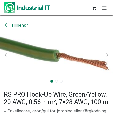
Hoppa till innehåll
Tillbehör
RS PRO Hook-Up Wire, Green/Yellow,
20 AWG, 0,56 mm², 7×28 AWG, 100 m
• Enkelledare, grön/gul för jordning eller färgkodning