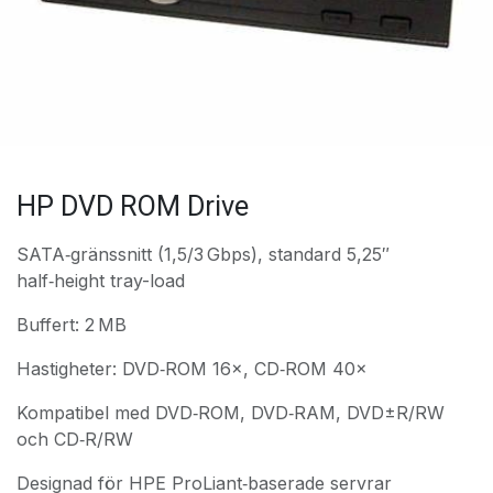
HP DVD ROM Drive
SATA‑gränssnitt (1,5/3 Gbps), standard 5,25″
half‑height tray-load
Buffert: 2 MB
Hastigheter: DVD‑ROM 16×, CD‑ROM 40×
Kompatibel med DVD‑ROM, DVD‑RAM, DVD±R/RW
och CD‑R/RW
Designad för HPE ProLiant‑baserade servrar