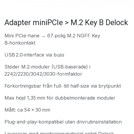
Adapter miniPCIe > M.2 Key B Delock
Mini PCIe-hane → 67‑polig M.2 NGFF Key
B‑honkontakt
USB 2.0‑interface via buss
Stöder M.2‑moduler (USB‑baserade) i
2242/2230/3042/3030-formfaktor
Förkortningsbar från full‑ till half‑size via brytpunkt
Max höjd 1,35 mm för dubbelmonterade moduler
Mått: ca 54 × 30 mm
Plug-and-play-kompatibel utan drivrutinsinstallation
Levereras med monteringsmaterial enligt Delock