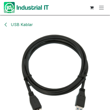
Hoppa till innehåll
USB Kablar