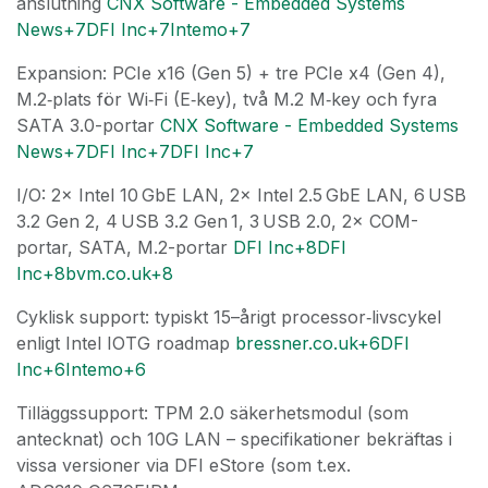
anslutning
CNX Software - Embedded Systems
News+7DFI Inc+7Intemo+7
Expansion: PCIe x16 (Gen 5) + tre PCIe x4 (Gen 4),
M.2‑plats för Wi‑Fi (E‑key), två M.2 M‑key och fyra
SATA 3.0-portar
CNX Software - Embedded Systems
News+7DFI Inc+7DFI Inc+7
I/O: 2× Intel 10 GbE LAN, 2× Intel 2.5 GbE LAN, 6 USB
3.2 Gen 2, 4 USB 3.2 Gen 1, 3 USB 2.0, 2× COM-
portar, SATA, M.2-portar
DFI Inc+8DFI
Inc+8bvm.co.uk+8
Cyklisk support: typiskt 15–årigt processor‑livscykel
enligt Intel IOTG roadmap
bressner.co.uk+6DFI
Inc+6Intemo+6
Tilläggssupport: TPM 2.0 säkerhetsmodul (som
antecknat) och 10G LAN – specifikationer bekräftas i
vissa versioner via DFI eStore (som t.ex.