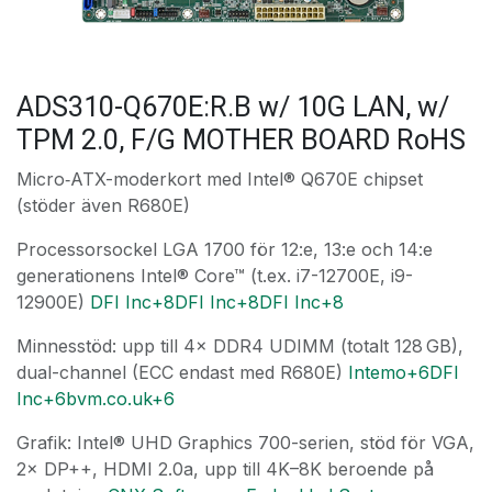
ADS310-Q670E:R.B w/ 10G LAN, w/
TPM 2.0, F/G MOTHER BOARD RoHS
Micro‑ATX-moderkort med Intel® Q670E chipset
(stöder även R680E)
Processorsockel LGA 1700 för 12:e, 13:e och 14:e
generationens Intel® Core™ (t.ex. i7-12700E, i9-
12900E)
DFI Inc+8DFI Inc+8DFI Inc+8
Minnesstöd: upp till 4× DDR4 UDIMM (totalt 128 GB),
dual-channel (ECC endast med R680E)
Intemo+6DFI
Inc+6bvm.co.uk+6
Grafik: Intel® UHD Graphics 700-serien, stöd för VGA,
2× DP++, HDMI 2.0a, upp till 4K–8K beroende på