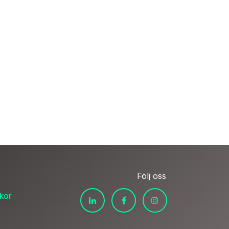
Följ oss
lkor