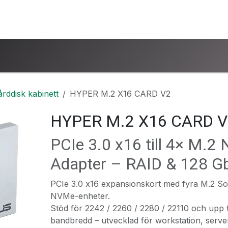
ntakta oss
www.ucsind.se
Begär retur
rddisk kabinett
HYPER M.2 X16 CARD V2
HYPER M.2 X16 CARD V
PCIe 3.0 x16 till 4× M.
Adapter – RAID & 128 G
PCIe 3.0 x16 expansionskort med fyra M.2 So
NVMe-enheter.
Stöd för 2242 / 2260 / 2280 / 22110 och upp ti
bandbredd – utvecklad för workstation, serv