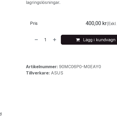
lagringslösningar.
400,00
kr
Pris
(Exkl
Lägg i kundvagn
Artikelnummer:
90MC06P0-M0EAY0
Tillverkare:
ASUS
d