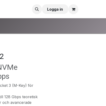
Logga in
2
2 NVMe
bps
cket 3 (M-Key) för
ll 128 Gbps teoretisk
er och avancerade