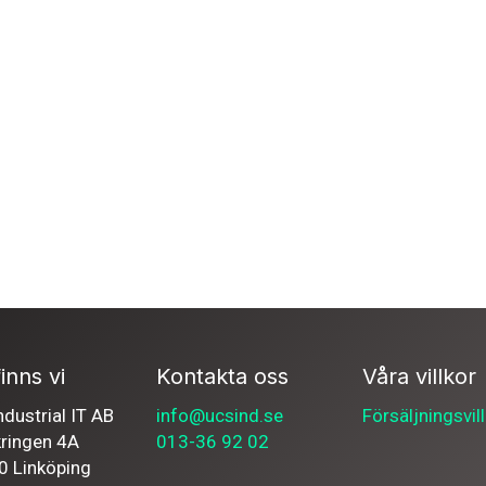
inns vi
Kontakta oss
Våra villkor
dustrial IT AB
info@ucsind.se
Försäljningsvil
kringen 4A
013-36 92 02
0 Linköping