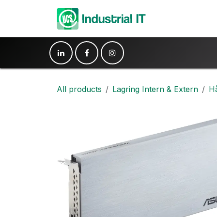
Hoppa till innehåll
Produkter
Ko
All products
Lagring Intern & Extern
Hå