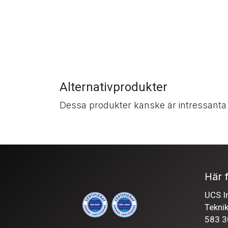
Alternativprodukter
Dessa produkter kanske är intressanta
Här f
UCS In
Tekni
583 3