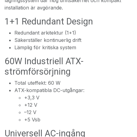
lagringssystem där hög driftsäkerhet och kompakt
installation är avgörande.
1+1 Redundant Design
Redundant arkitektur (1+1)
Säkerställer kontinuerlig drift
Lämplig för kritiska system
60W Industriell ATX-
strömförsörjning
Total uteffekt: 60 W
ATX-kompatibla DC-utgångar:
+3,3 V
+12 V
–12 V
+5 Vsb
Universell AC-ingång