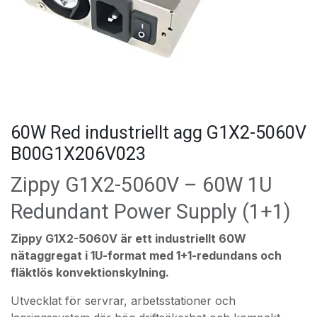
60W Red industriellt agg G1X2-5060V
B00G1X206V023
Zippy G1X2-5060V – 60W 1U
Redundant Power Supply (1+1)
Zippy G1X2-5060V är ett industriellt 60W
nätaggregat i 1U-format med 1+1-redundans och
fläktlös konvektionskylning.
Utvecklat för servrar, arbetsstationer och