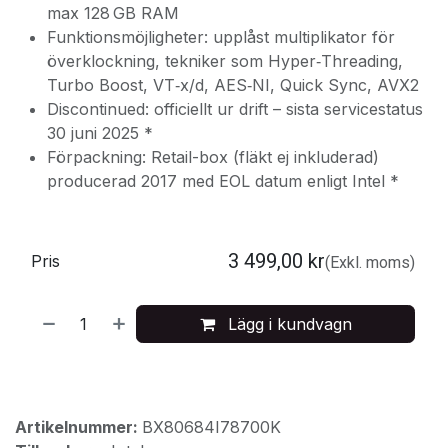
max 128 GB RAM
Funktionsmöjligheter: upplåst multiplikator för
överklockning, tekniker som Hyper‑Threading,
Turbo Boost, VT‑x/d, AES‑NI, Quick Sync, AVX2
Discontinued: officiellt ur drift – sista servicestatus
30 juni 2025 *
Förpackning: Retail-box (fläkt ej inkluderad)
producerad 2017 med EOL datum enligt Intel *
3 499,00
kr
Pris
(Exkl. moms)
Lägg i kundvagn
Artikelnummer:
BX80684I78700K