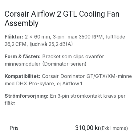
Corsair Airflow 2 GTL Cooling Fan
Assembly
Fläktar:
2 × 60 mm, 3‑pin, max 3500 RPM, luftflöde
26,2 CFM, ljudnivå 25,2 dB(A)
Form & fästen:
Bracket som clips ovanför
minnesmoduler (Dominator-serien)
Kompatibilitet:
Corsair Dominator GT/GTX/XM-minne
med DHX Pro-kylare, ej Airflow 1
Strömförsörjning:
En 3‑pin strömkontakt krävs per
fläkt
310,00
kr
Pris
(Exkl. moms)