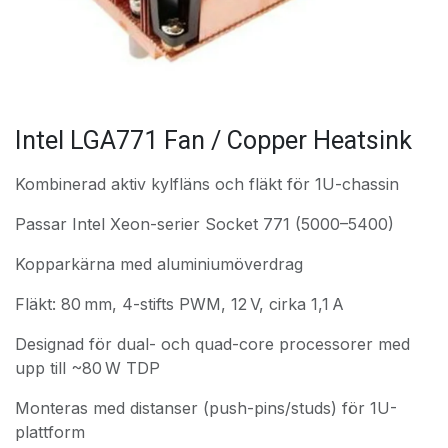
Intel LGA771 Fan / Copper Heatsink
Kombinerad aktiv kylfläns och fläkt för 1U-chassin
Passar Intel Xeon-serier Socket 771 (5000–5400)
Kopparkärna med aluminiumöverdrag
Fläkt: 80 mm, 4-stifts PWM, 12 V, cirka 1,1 A
Designad för dual- och quad-core processorer med
upp till ~80 W TDP
Monteras med distanser (push-pins/studs) för 1U-
plattform