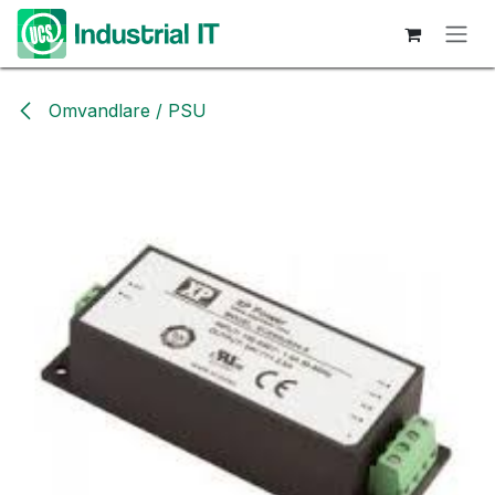
Hoppa till innehåll
Omvandlare / PSU