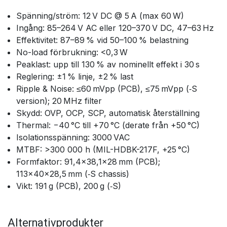
Spänning/ström: 12 V DC @ 5 A (max 60 W)
Ingång: 85–264 V AC eller 120–370 V DC, 47–63 Hz
Effektivitet: 87–89 % vid 50–100 % belastning
No-load förbrukning: <0,3 W
Peaklast: upp till 130 % av nominellt effekt i 30 s
Reglering: ±1 % linje, ±2 % last
Ripple & Noise: ≤60 mVpp (PCB), ≤75 mVpp (‑S
version); 20 MHz filter
Skydd: OVP, OCP, SCP, automatisk återställning
Thermal: −40 °C till +70 °C (derate från +50 °C)
Isolationsspänning: 3000 VAC
MTBF: >300 000 h (MIL-HDBK-217F, +25 °C)
Formfaktor: 91,4×38,1×28 mm (PCB);
113×40×28,5 mm (‑S chassis)
Vikt: 191 g (PCB), 200 g (‑S)
Alternativprodukter