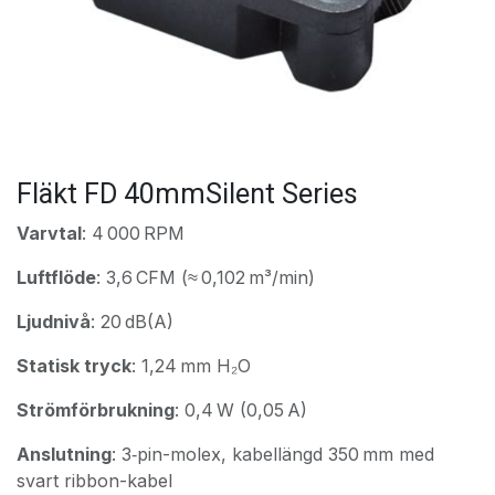
Fläkt FD 40mmSilent Series
Varvtal
: 4 000 RPM
Luftflöde
: 3,6 CFM (≈ 0,102 m³/min)
Ljudnivå
: 20 dB(A)
Statisk tryck
: 1,24 mm H₂O
Strömförbrukning
: 0,4 W (0,05 A)
Anslutning
: 3‑pin-molex, kabellängd 350 mm med
svart ribbon-kabel