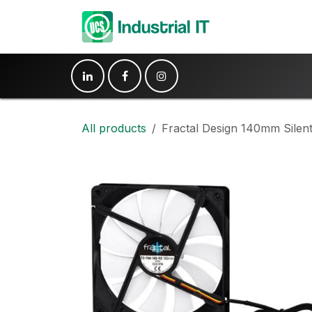
Hoppa till innehåll
Produkter
Ko
All products
Fractal Design 140mm Silent