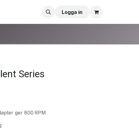
Logga in
ent Series
dapter ger 800 RPM
g