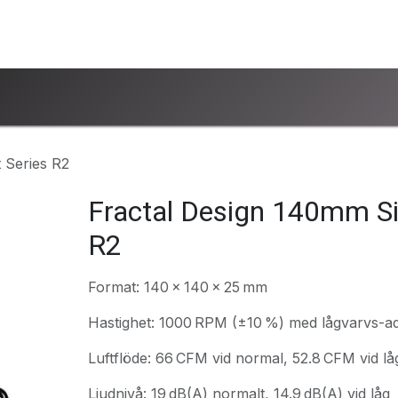
ntakta oss
www.ucsind.se
Begär retur
 Series R2
Fractal Design 140mm Sil
R2
Format: 140 × 140 × 25 mm
Hastighet: 1000 RPM (±10 %) med lågvarvs-a
Luftflöde: 66 CFM vid normal, 52.8 CFM vid lå
Ljudnivå: 19 dB(A) normalt, 14.9 dB(A) vid låg