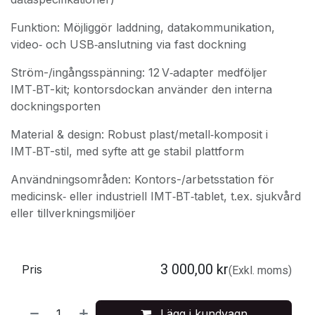
Funktion: Möjliggör laddning, datakommunikation,
video‑ och USB‑anslutning via fast dockning
Ström-/ingångsspänning: 12 V‑adapter medföljer
IMT‑BT-kit; kontorsdockan använder den interna
dockningsporten
Material & design: Robust plast/metall‑komposit i
IMT‑BT-stil, med syfte att ge stabil plattform
Användningsområden: Kontors-/arbetsstation för
medicinsk‑ eller industriell IMT‑BT‑tablet, t.ex. sjukvård
eller tillverkningsmiljöer
3 000,00
kr
Pris
(Exkl. moms)
Lägg i kundvagn