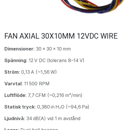
FAN AXIAL 30X10MM 12VDC WIRE
Dimensioner
: 30 × 30 × 10 mm
Spänning
: 12 V DC (tolerans 8–14 V)
Ström
: 0,13 A (~1,56 W)
Varvtal
: 11 500 RPM
Luftflöde
: 7,7 CFM (~0,216 m³/min)
Statisk tryck
: 0,380 in H₂O (~94,6 Pa)
Ljudnivå
: 34 dB(A) vid 1 m avstånd