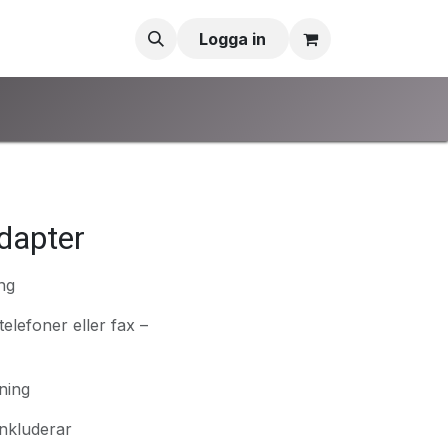
Logga in
dapter
ng
elefoner eller fax –
ning
inkluderar