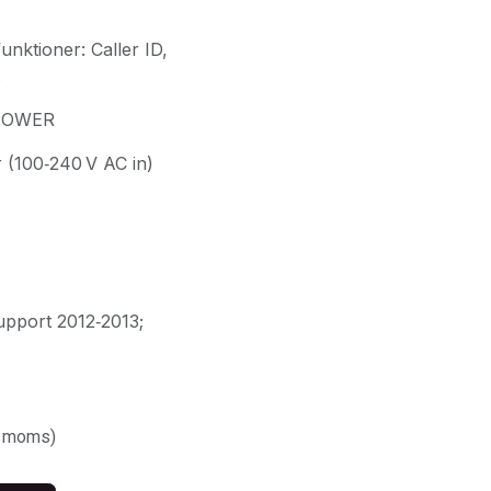
nktioner: Caller ID,
.
 POWER
r (100‑240 V AC in)
support 2012‑2013;
. moms)