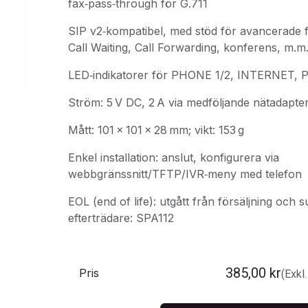
fax‑pass‑through för G.711
SIP v2‑kompatibel, med stöd för avancerade fu
Call Waiting, Call Forwarding, konferens, m.m
LED‑indikatorer för PHONE 1/2, INTERNET,
Ström: 5 V DC, 2 A via medföljande nätadapte
Mått: 101 × 101 × 28 mm; vikt: 153 g
Enkel installation: anslut, konfigurera via
webbgränssnitt/TFTP/IVR‑meny med telefon
EOL (end of life): utgått från försäljning och 
efterträdare: SPA112
385,00
kr
Pris
(Exkl