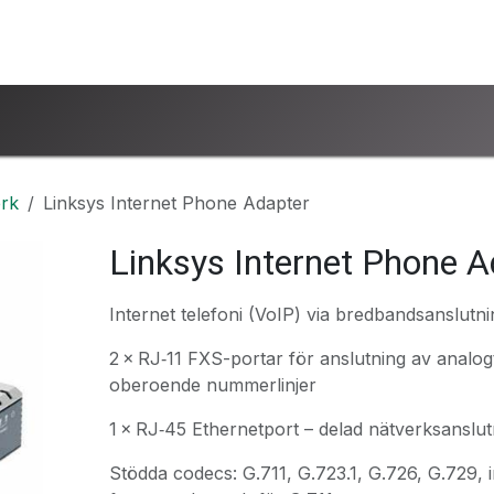
ntakta oss
www.ucsind.se
Begär retur
rk
Linksys Internet Phone Adapter
Linksys Internet Phone A
Internet telefoni (VoIP) via bredbandsanslutni
2 × RJ‑11 FXS-portar för anslutning av analogt
oberoende nummerlinjer
1 × RJ‑45 Ethernetport – delad nätverksanslut
Stödda codecs: G.711, G.723.1, G.726, G.729, 