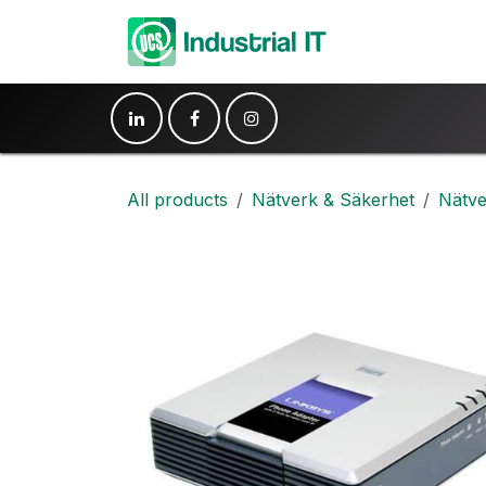
Hoppa till innehåll
Produkter
Ko
All products
Nätverk & Säkerhet
Nätve