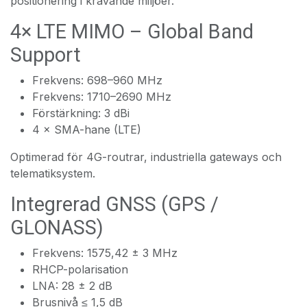
positionering i krävande miljöer.
4× LTE MIMO – Global Band
Support
Frekvens: 698–960 MHz
Frekvens: 1710–2690 MHz
Förstärkning: 3 dBi
4 × SMA-hane (LTE)
Optimerad för 4G-routrar, industriella gateways och
telematiksystem.
Integrerad GNSS (GPS /
GLONASS)
Frekvens: 1575,42 ± 3 MHz
RHCP-polarisation
LNA: 28 ± 2 dB
Brusnivå ≤ 1,5 dB