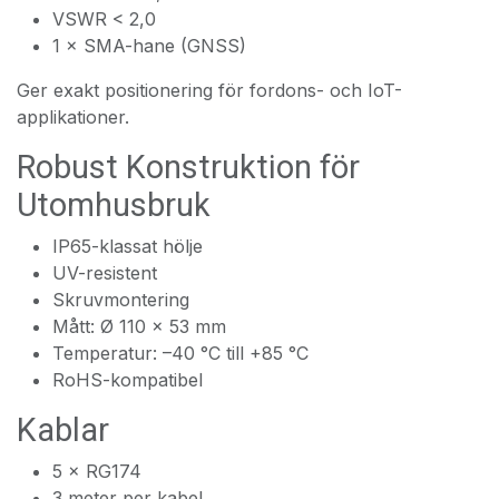
VSWR < 2,0
1 × SMA-hane (GNSS)
Ger exakt positionering för fordons- och IoT-
applikationer.
Robust Konstruktion för
Utomhusbruk
IP65-klassat hölje
UV-resistent
Skruvmontering
Mått: Ø 110 × 53 mm
Temperatur: –40 °C till +85 °C
RoHS-kompatibel
Kablar
5 × RG174
3 meter per kabel