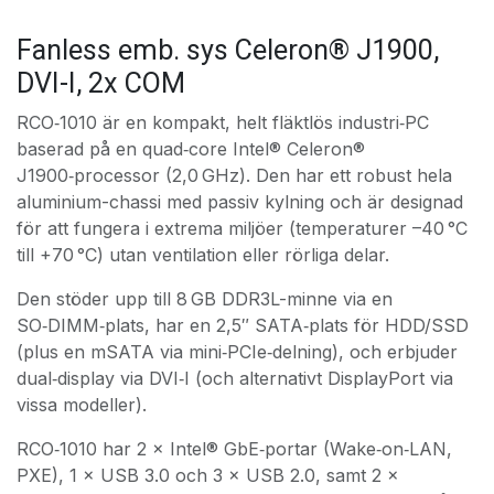
Fanless emb. sys Celeron® J1900,
DVI-I, 2x COM
RCO‑1010 är en kompakt, helt fläktlös industri‑PC
baserad på en quad‑core Intel® Celeron®
J1900‑processor (2,0 GHz). Den har ett robust hela
aluminium-chassi med passiv kylning och är designad
för att fungera i extrema miljöer (temperaturer –40 °C
till +70 °C) utan ventilation eller rörliga delar.
Den stöder upp till 8 GB DDR3L-minne via en
SO‑DIMM‑plats, har en 2,5″ SATA‑plats för HDD/SSD
(plus en mSATA via mini‑PCIe‑delning), och erbjuder
dual‑display via DVI‑I (och alternativt DisplayPort via
vissa modeller).
RCO‑1010 har 2 × Intel® GbE‑portar (Wake‑on‑LAN,
PXE), 1 × USB 3.0 och 3 × USB 2.0, samt 2 ×