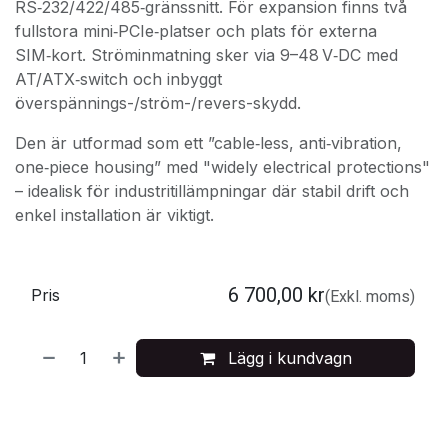
RS‑232/422/485‑gränssnitt. För expansion finns två
fullstora mini‑PCIe‑platser och plats för externa
SIM‑kort. Ströminmatning sker via 9–48 V‑DC med
AT/ATX‑switch och inbyggt
överspännings-/ström-/revers-skydd.
Den är utformad som ett ”cable‑less, anti‑vibration,
one‑piece housing” med "widely electrical protections"
– idealisk för industritillämpningar där stabil drift och
enkel installation är viktigt.
6 700,00
kr
Pris
(Exkl. moms)
Lägg i kundvagn