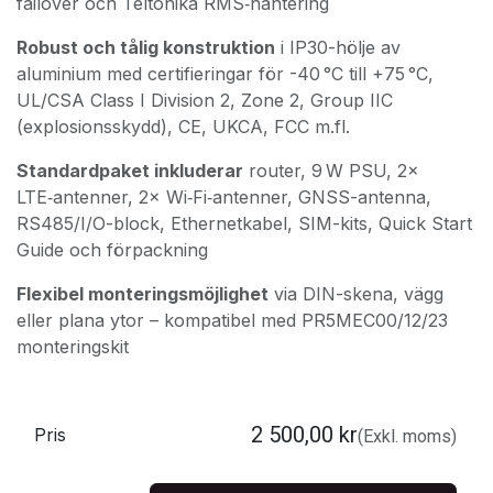
failover och Teltonika RMS‑hantering
Robust och tålig konstruktion
i IP30-hölje av
aluminium med certifieringar för -40 °C till +75 °C,
UL/CSA Class I Division 2, Zone 2, Group IIC
(explosionsskydd), CE, UKCA, FCC m.fl.
Standardpaket inkluderar
router, 9 W PSU, 2×
LTE‑antenner, 2× Wi‑Fi‑antenner, GNSS-antenna,
RS485/I/O-block, Ethernetkabel, SIM-kits, Quick Start
Guide och förpackning
Flexibel monteringsmöjlighet
via DIN-skena, vägg
eller plana ytor – kompatibel med PR5MEC00/12/23
monteringskit
2 500,00
kr
Pris
(Exkl. moms)