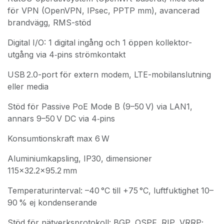
för VPN (OpenVPN, IPsec, PPTP mm), avancerad
brandvägg, RMS-stöd
Digital I/O: 1 digital ingång och 1 öppen kollektor-
utgång via 4‑pins strömkontakt
USB 2.0-port för extern modem, LTE-mobilanslutning
eller media
Stöd för Passive PoE Mode B (9–50 V) via LAN1,
annars 9–50 V DC via 4‑pins
Konsumtionskraft max 6 W
Aluminiumkapsling, IP30, dimensioner
115×32.2×95.2 mm
Temperaturinterval: –40 °C till +75 °C, luftfuktighet 10–
90 % ej kondenserande
Stöd för nätverksprotokoll: BGP, OSPF, RIP, VRRP;