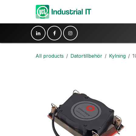
Hoppa till innehåll
Produkter
Ko
All products
Datortillbehör
Kylning
1