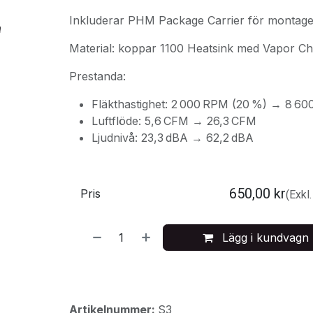
Inkluderar PHM Package Carrier för montag
Material: koppar 1100 Heatsink med Vapor C
Prestanda:
Fläkthastighet: 2 000 RPM (20 %) → 8 6
Luftflöde: 5,6 CFM → 26,3 CFM
Ljudnivå: 23,3 dBA → 62,2 dBA
650,00
kr
Pris
(Exkl
Lägg i kundvagn
Artikelnummer:
S3