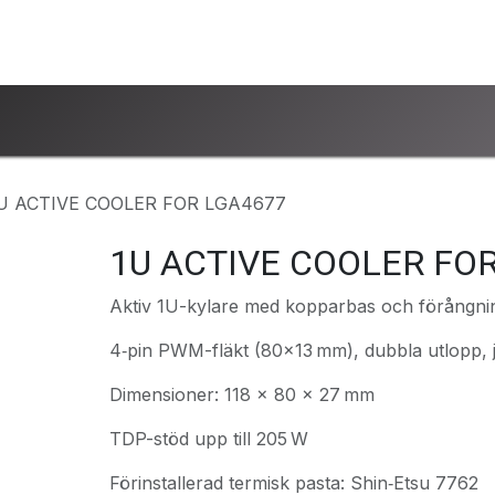
ntakta oss
www.ucsind.se
Begär retur
U ACTIVE COOLER FOR LGA4677
1U ACTIVE COOLER FO
Aktiv 1U-kylare med kopparbas och förångn
4‑pin PWM-fläkt (80×13 mm), dubbla utlopp, j
Dimensioner: 118 × 80 × 27 mm
TDP-stöd upp till 205 W
Förinstallerad termisk pasta: Shin‑Etsu 7762