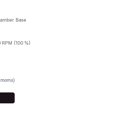
e
hamber Base
00 RPM (100 %)
. moms)