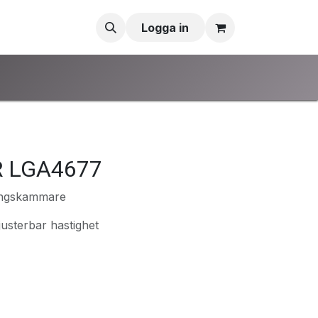
Logga in
R LGA4677
ingskammare
usterbar hastighet