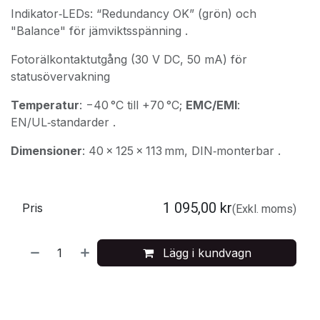
Indikator‑LEDs: “Redundancy OK” (grön) och
"Balance" för jämviktsspänning .
Fotorälkontaktutgång (30 V DC, 50 mA) för
statusövervakning
Temperatur
: −40 °C till +70 °C;
EMC/EMI
:
EN/UL‑standarder .
Dimensioner
: 40 × 125 × 113 mm, DIN‑monterbar .
1 095,00
kr
Pris
(Exkl. moms)
Lägg i kundvagn