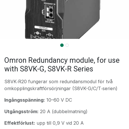
Omron Redundancy module, for use
with S8VK-G, S8VK-R Series
S8VK‑R20 fungerar som redundansmodul för två
omkopplingskraftförsörjningar (S8VK-G/C/T‑serien)
Ingångsspänning:
10–60 V DC
Utgångsström:
20 A (dubbelmatning)
Effektförlust:
upp till 0,9 V vid 20 A