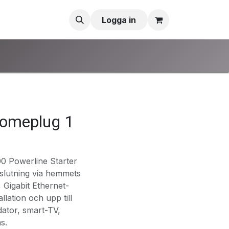
Logga in
Homeplug 1
0 Powerline Starter
nslutning via hemmets
, Gigabit Ethernet-
lation och upp till
dator, smart-TV,
s.