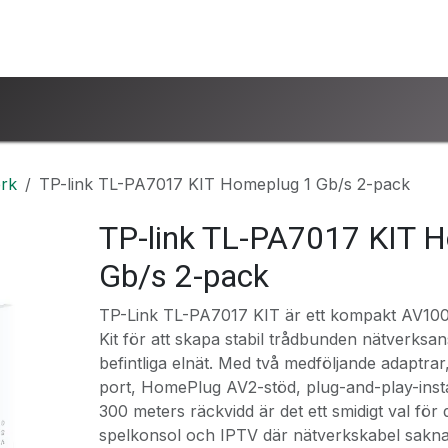
ntakta oss
www.ucsind.se
Begär retur
rk
TP-link TL-PA7017 KIT Homeplug 1 Gb/s 2-pack
TP-link TL-PA7017 KIT 
Gb/s 2-pack
TP-Link TL-PA7017 KIT är ett kompakt AV100
Kit för att skapa stabil trådbunden nätverksa
befintliga elnät. Med två medföljande adaptrar
port, HomePlug AV2-stöd, plug-and-play-instal
300 meters räckvidd är det ett smidigt val för 
spelkonsol och IPTV där nätverkskabel sakna