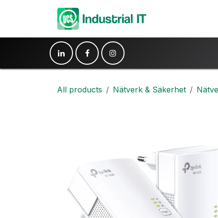
Hoppa till innehåll
Produkter
Ko
All products
Nätverk & Säkerhet
Nätve