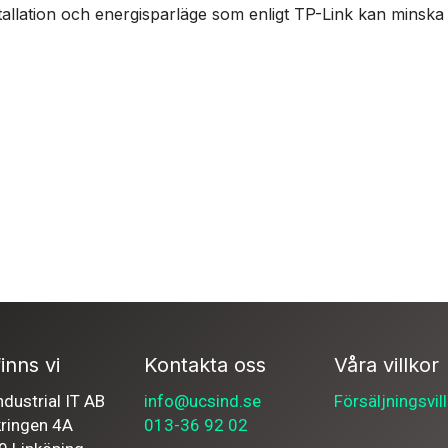
stallation och energisparläge som enligt TP-Link kan minsk
inns vi
Kontakta oss
Våra villkor
dustrial IT AB
info@ucsind.se
Försäljningsvil
kringen 4A
013-36 92 02