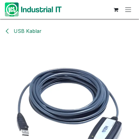
Hoppa till innehåll
USB Kablar