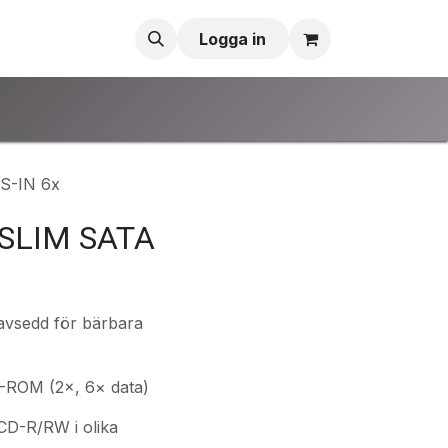
Logga in
S-IN 6x
 SLIM SATA
 avsedd för bärbara
D-ROM (2×, 6× data)
D-R/RW i olika