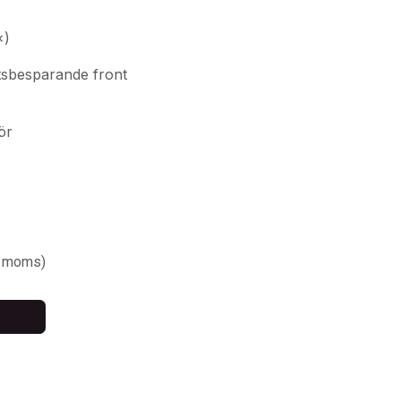
×)
atsbesparande front
ör
. moms)