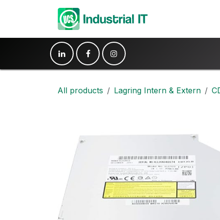
Hoppa till innehåll
Produkter
Ko
All products
Lagring Intern & Extern
C