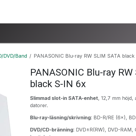
ntakta oss
www.ucsind.se
Begär retur
D/DVD/Band
PANASONIC Blu-ray RW SLIM SATA black 
PANASONIC Blu-ray RW
black S-IN 6x
Slimmad slot-in SATA-enhet
, 12,7 mm höjd,
datorer.
Blu-ray-läsning/skrivning
: BD-R/RE (6×), B
DVD/CD-bränning
: DVD±R(RW), DVD-RAM, C