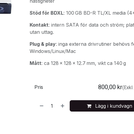
hastigheter
Stöd för BDXL
: 100 GB BD-R TL/XL media (4
Kontakt
: intern SATA för data och ström; pl
utan uttag.
Plug & play
: inga externa drivrutiner behövs f
Windows/Linux/Mac
Mått
: ca 128 × 128 × 12.7 mm, vikt ca 140 g
800,00
kr
Pris
(Exkl
Lägg i kundvagn