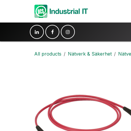
Hoppa till innehåll
Produkter
Ko
All products
Nätverk & Säkerhet
Nätve