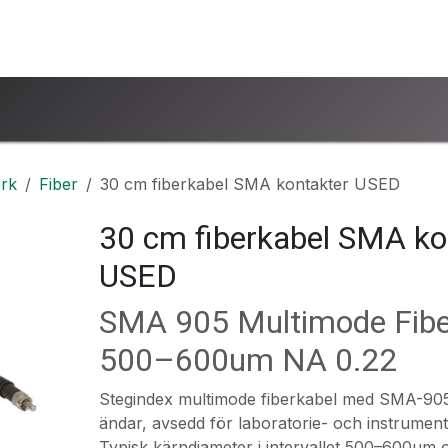
ntakta oss
www.ucsind.se
Begär retur
rk
Fiber
30 cm fiberkabel SMA kontakter USED
30 cm fiberkabel SMA ko
USED
SMA 905 Multimode Fibe
500–600um NA 0.22
Stegindex multimode fiberkabel med SMA-905
ändar, avsedd för laboratorie- och instrument
Typisk kärndiameter i intervallet 500–600um