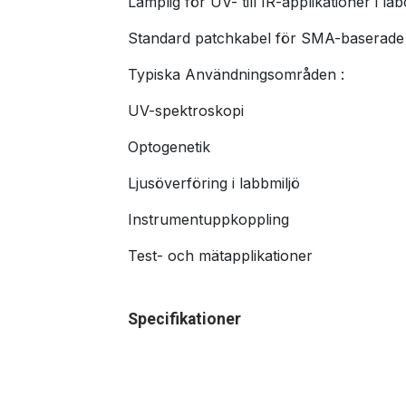
Lämplig för UV- till IR-applikationer i lab
Standard patchkabel för SMA-baserade 
Typiska Användningsområden :
UV-spektroskopi
Optogenetik
Ljusöverföring i labbmiljö
Instrumentuppkoppling
Test- och mätapplikationer
Specifikationer