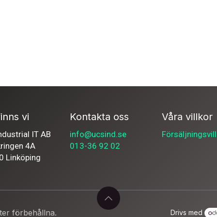
inns vi
Kontakta oss
Våra villkor
dustrial IT AB
info@ucsind.se
Försäljningsvil
kringen 4A
013-36 92 02
0 Linköping
ter förbehållna.
Drivs med