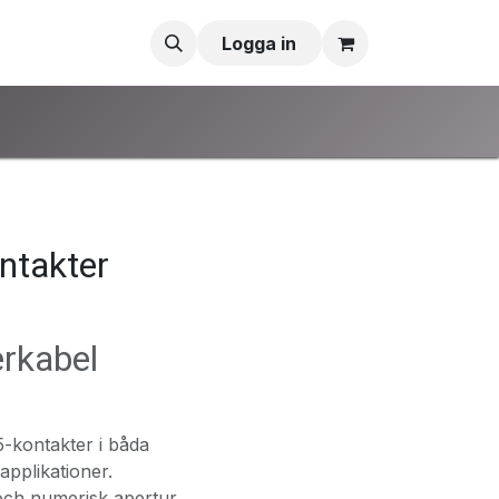
Logga in
ntakter
rkabel
-kontakter i båda
applikationer.
 och numerisk apertur