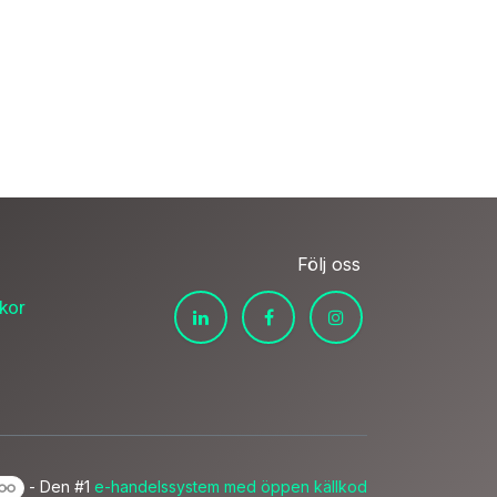
Följ oss
lkor
- Den #1
e-handelssystem med öppen källkod