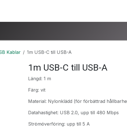
ntakta oss
www.ucsind.se
Begär retur
SB Kablar
1m USB-C till USB-A
1m USB-C till USB-A
Längd: 1 m
Färg: vit
Material: Nylonklädd (för förbättrad hållbarhe
Datahastighet: USB 2.0, upp till 480 Mbps
Strömöverföring: upp till 5 A