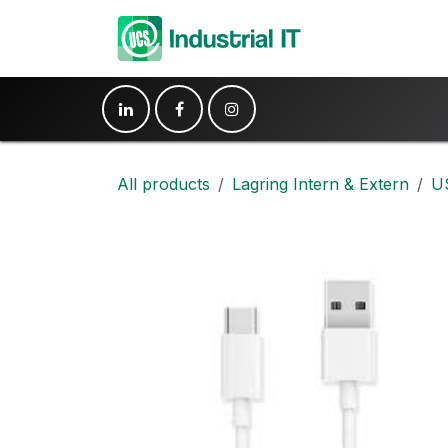
Hoppa till innehåll
Produkter
Ko
All products
Lagring Intern & Extern
U