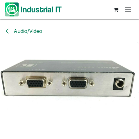
Hoppa till innehåll
Audio/Video