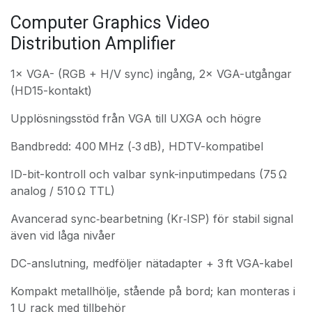
Computer Graphics Video
Distribution Amplifier
1× VGA- (RGB + H/V sync) ingång, 2× VGA-utgångar
(HD15-kontakt)
Upplösningsstöd från VGA till UXGA och högre
Bandbredd: 400 MHz (‑3 dB), HDTV-kompatibel
ID-bit-kontroll och valbar synk-inputimpedans (75 Ω
analog / 510 Ω TTL)
Avancerad sync‑bearbetning (Kr‑ISP) för stabil signal
även vid låga nivåer
DC-anslutning, medföljer nätadapter + 3 ft VGA-kabel
Kompakt metallhölje, stående på bord; kan monteras i
1 U rack med tillbehör