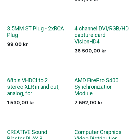
3.5MM ST Plug - 2xRCA
4 channel DVI/RGB/HD
Plug
capture card
VisionHD4
99,00
kr
36 500,00
kr
68pin VHDCI to 2
AMD FirePro S400
stereo XLR in and out,
Synchronization
analog, for
Module
1 530,00
kr
7 592,00
kr
CREATIVE Sound
Computer Graphics
Blaster PLAY 3
Video Distribution