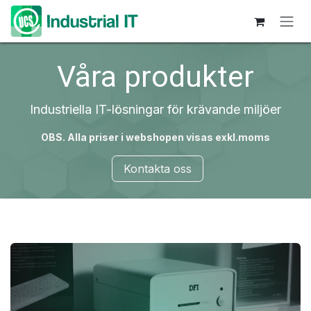
Hoppa till innehåll
Våra produkter
Industriella IT-lösningar för krävande miljöer
OBS. Alla priser i webshopen visas exkl.moms
Kontakta oss