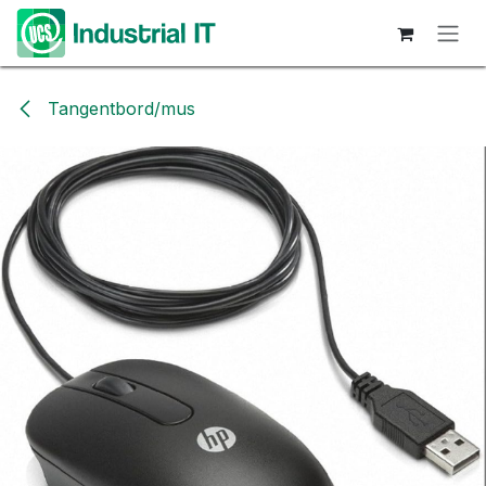
Hoppa till innehåll
Tangentbord/mus