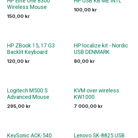
HP Elite One 8300
HP USB KB ME INTL
Wireless Mouse
100,00
kr
150,00
kr
HP ZBook 15, 17 G3
HP localize kit - Nordic
Backlit Keyboard
USB DENMARK
120,00
kr
80,00
kr
Logitech M500 S
KVM over wireless
Advanced Mouse
KW1000
295,00
kr
7 000,00
kr
KeySonic ACK-540
Lenovo SK-8825 USB