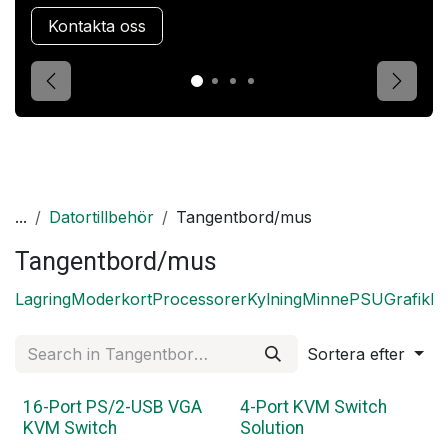
Kontakta oss
Förgående
Nästa
...
Datortillbehör
Tangentbord/mus
Tangentbord/mus
Lagring
Moderkort
Processorer
Kylning
Minne
PSU
Grafikko
Sortera efter
16-Port PS/2-USB VGA
4-Port KVM Switch
KVM Switch
Solution