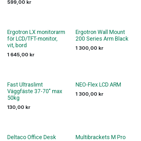
599,00
kr
Ergotron LX monitorarm
Ergotron Wall Mount
för LCD/TFT-monitor,
200 Series Arm Black
vit, bord
1 300,00
kr
1 645,00
kr
Fast Ultraslimt
NEO-Flex LCD ARM
Väggfäste 37-70" max
1 300,00
kr
50kg
130,00
kr
Deltaco Office Desk
Multibrackets M Pro