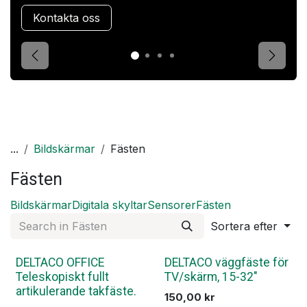
Kontakta oss
Förgående
Nästa
...
Bildskärmar
Fästen
Fästen
Bildskärmar
Digitala skyltar
Sensorer
Fästen
Sortera efter
DELTACO OFFICE
DELTACO väggfäste för
Teleskopiskt fullt
TV/skärm, 15-32"
artikulerande takfäste.
150,00
kr