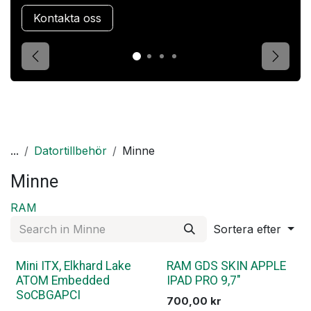
Kontakta oss
Förgående
Nästa
...
Datortillbehör
Minne
Minne
RAM
Sortera efter
Mini ITX, Elkhard Lake
RAM GDS SKIN APPLE
ATOM Embedded
IPAD PRO 9,7"
SoCBGAPCI
700,00
kr