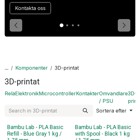
Kontakta oss
Förgående
Nästa
...
Komponenter
3D-printat
3D-printat
Relä
Elektronik
Microcontroller
Kontakter
Omvandlare
3D-
/ PSU
print
Sortera efter
Bambu Lab - PLA Basic
Bambu Lab - PLA Basic
Refill - Blue Gray 1 kg /
with Spool - Black 1 kg