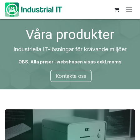
Hoppa till innehåll
Våra produkter
Industriella IT-lösningar för krävande miljöer
OBS. Alla priser i webshopen visas exkl.moms
Kontakta oss