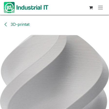
Hoppa till innehåll
3D-printat