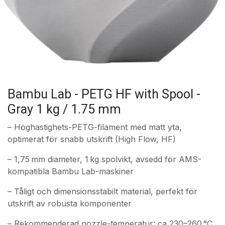
Bambu Lab - PETG HF with Spool -
Gray 1 kg / 1.75 mm
– Höghastighets-PETG-filament med matt yta,
optimerat för snabb utskrift (High Flow, HF)
– 1,75 mm diameter, 1 kg spolvikt, avsedd för AMS-
kompatibla Bambu Lab-maskiner
– Tåligt och dimensionsstabilt material, perfekt för
utskrift av robusta komponenter
– Rekommenderad nozzle-temperatur: ca 230–260 °C,