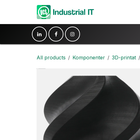
Hoppa till innehåll
Produkter
Ko
All products
Komponenter
3D-printat