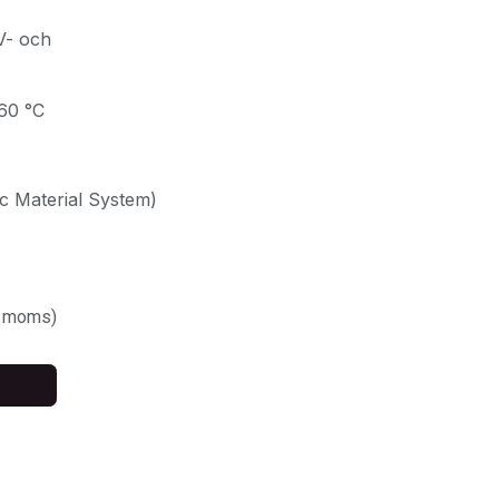
V- och
60 °C
 Material System)
. moms)