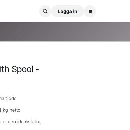
Logga in
h Spool -
ialflöde
1 kg netto
gör den idealisk för