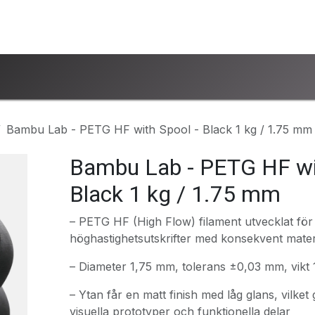
ntakta oss
www.ucsind.se
Begär retur
Bambu Lab - PETG HF with Spool - Black 1 kg / 1.75 mm
Bambu Lab - PETG HF wit
Black 1 kg / 1.75 mm
– PETG HF (High Flow) filament utvecklat för
höghastighetsutskrifter med konsekvent mater
– Diameter 1,75 mm, tolerans ±0,03 mm, vikt 
– Ytan får en matt finish med låg glans, vilket 
visuella prototyper och funktionella delar