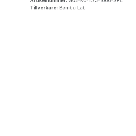
Artikelnummer:
G02-K0-1.75-1000-SPL
Tillverkare:
Bambu Lab