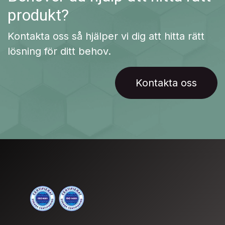
produkt?
Kontakta oss så hjälper vi dig att hitta rätt
lösning för ditt behov.
Kontakta oss