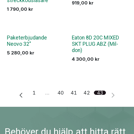
streckkodsläsare
919,00
kr
1 790,00
kr
Paketerbjudande
Eaton 8D 20C MIXED
Neovo 32"
SKT PLUG ABZ (Mil-
don)
5 280,00
kr
4 300,00
kr
1
…
40
41
42
43
Behöver du hjälp att hitta rätt