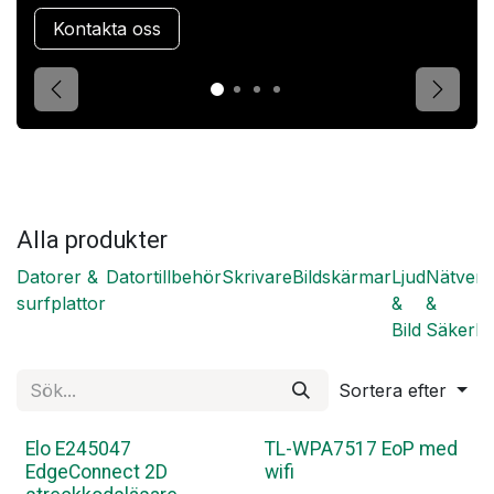
Kontakta oss
Förgående
Nästa
Alla produkter
Datorer &
Datortillbehör
Skrivare
Bildskärmar
Ljud
Nätverk
surfplattor
&
&
Bild
Säkerhe
Sortera efter
Elo E245047
TL-WPA7517 EoP med
EdgeConnect 2D
wifi