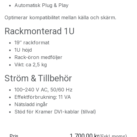
Automatisk Plug & Play
Optimerar kompatibilitet mellan källa och skärm.
Rackmonterad 1U
19″ rackformat
1U höjd
Rack-öron medföljer
Vikt: ca 2,5 kg
Ström & Tillbehör
100–240 V AC, 50/60 Hz
Effektförbrukning: 11 VA
Nätsladd ingår
Stöd för Kramer DVI-kablar (tillval)
1 700,00
kr
Pris
(Exkl. moms)