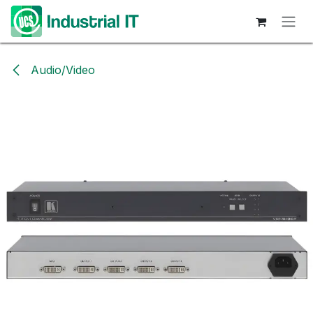
Hoppa till innehåll
Audio/Video